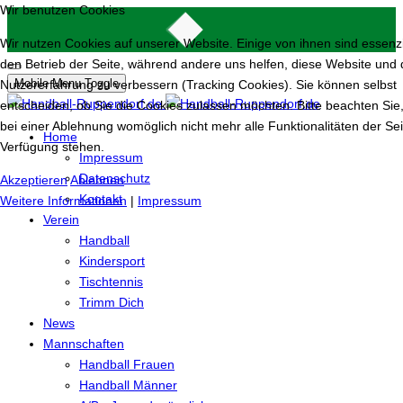
Wir benutzen Cookies
Wir nutzen Cookies auf unserer Website. Einige von ihnen sind essenzie
den Betrieb der Seite, während andere uns helfen, diese Website und 
Mobile Menu Toggle
Nutzererfahrung zu verbessern (Tracking Cookies). Sie können selbst
entscheiden, ob Sie die Cookies zulassen möchten. Bitte beachten Sie
bei einer Ablehnung womöglich nicht mehr alle Funktionalitäten der Sei
Home
Verfügung stehen.
Impressum
Datenschutz
Akzeptieren
Ablehnen
Kontakt
Weitere Informationen
|
Impressum
Verein
Handball
Kindersport
Tischtennis
Trimm Dich
News
Mannschaften
Handball Frauen
Handball Männer