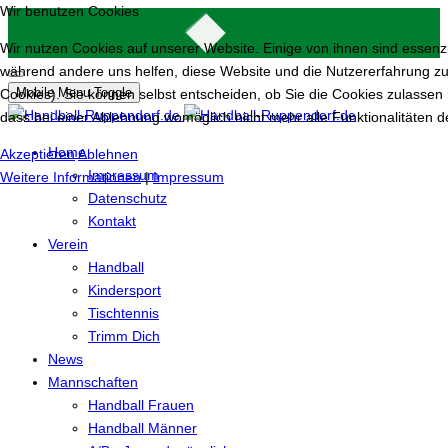
Wir benutzen Cookies
Wir nutzen Cookies auf unserer Website. Einige von ihnen sind essenzie
während andere uns helfen, diese Website und die Nutzererfahrung zu
Mobile Menu Toggle
Cookies). Sie können selbst entscheiden, ob Sie die Cookies zulassen 
dass bei einer Ablehnung womöglich nicht mehr alle Funktionalitäten d
Home
Akzeptieren
Ablehnen
Impressum
Weitere Informationen
|
Impressum
Datenschutz
Kontakt
Verein
Handball
Kindersport
Tischtennis
Trimm Dich
News
Mannschaften
Handball Frauen
Handball Männer