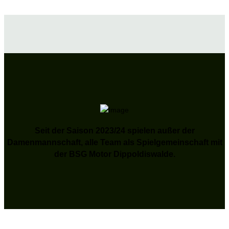
Seit der Saison 2023/24 spielen außer der
Damenmannschaft, alle Team als Spielgemeinschaft mit
der BSG Motor Dippoldiswalde.