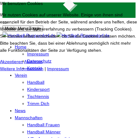
Wir benutzen Cookies
Wir nutzen Cookies auf unserer Website. Einige von ihnen sind
essenziell für den Betrieb der Seite, während andere uns helfen, diese
Mobile Menu Toggle
Website und die Nutzererfahrung zu verbessern (Tracking Cookies).
Sie können selbst entscheiden, ob Sie die Cookies zulassen möchten.
Bitte beachten Sie, dass bei einer Ablehnung womöglich nicht mehr
Home
alle Funktionalitäten der Seite zur Verfügung stehen.
Impressum
Datenschutz
Akzeptieren
Ablehnen
Kontakt
Weitere Informationen
|
Impressum
Verein
Handball
Kindersport
Tischtennis
Trimm Dich
News
Mannschaften
Handball Frauen
Handball Männer